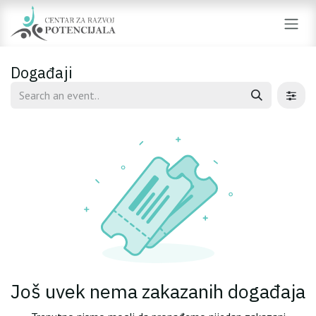
Skip to Content
Događaji
Još uvek nema zakazanih događaja